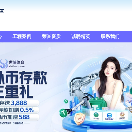
心
工程案例
荣誉资质
诚聘精英
联系我们