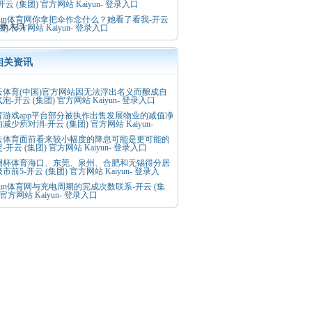
开云 (集团) 官方网站 Kaiyun- 登录入口
yun体育网你拿把伞作念什么？她看了看我-开云
登录入口
团) 官方网站 Kaiyun- 登录入口
相关资讯
云体育(中国)官方网站因无法浮出名义而酿成自
泡-开云 (集团) 官方网站 Kaiyun- 登录入口
育游戏app平台部分被执作出售发展物业的减值净
减少所对消-开云 (集团) 官方网站 Kaiyun-
云体育面前看来较小幅度的降息可能是更可能的
-开云 (集团) 官方网站 Kaiyun- 登录入口
洲杯体育海口、东莞、泉州、合肥和无锡得分居
市前5-开云 (集团) 官方网站 Kaiyun- 登录入
yun体育网与充电周期的完成次数联系-开云 (集
 官方网站 Kaiyun- 登录入口